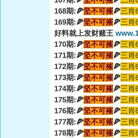
168期:🍕
坚不可摧
🍕
三肖6
169期:🍕
坚不可摧
🍕
三肖6
好料就上发财赌王
www.1
170期:🍕
坚不可摧
🍕
三肖6
171期:🍕
坚不可摧
🍕
三肖6
172期:🍕
坚不可摧
🍕
三肖6
173期:🍕
坚不可摧
🍕
三肖6
174期:🍕
坚不可摧
🍕
三肖6
175期:🍕
坚不可摧
🍕
三肖6
176期:🍕
坚不可摧
🍕
三肖6
177期:🍕
坚不可摧
🍕
三肖6
178期:🍕
坚不可摧
🍕
三肖6