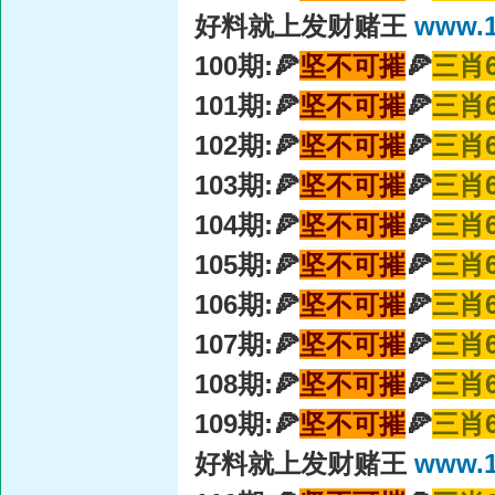
好料就上发财赌王
www.1
100期:🍕
坚不可摧
🍕
三肖6
101期:🍕
坚不可摧
🍕
三肖6
102期:🍕
坚不可摧
🍕
三肖6
103期:🍕
坚不可摧
🍕
三肖6
104期:🍕
坚不可摧
🍕
三肖6
105期:🍕
坚不可摧
🍕
三肖6
106期:🍕
坚不可摧
🍕
三肖6
107期:🍕
坚不可摧
🍕
三肖6
108期:🍕
坚不可摧
🍕
三肖6
109期:🍕
坚不可摧
🍕
三肖6
好料就上发财赌王
www.1