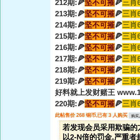
212期:🍕
坚不可摧
🍕
三肖6
213期:🍕
坚不可摧
🍕
三肖6
214期:🍕
坚不可摧
🍕
三肖6
215期:🍕
坚不可摧
🍕
三肖6
216期:🍕
坚不可摧
🍕
三肖6
217期:🍕
坚不可摧
🍕
三肖6
218期:🍕
坚不可摧
🍕
三肖6
219期:🍕
坚不可摧
🍕
三肖6
好料就上发财赌王 www.15
220期:🍕
坚不可摧
🍕
三肖6
此帖售价 268 铜币,已有 3 人购买
若发现会员采用欺骗的
以2-N倍的罚金,严重者封