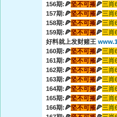
156期:🍕
坚不可摧
🍕
三肖6
157期:🍕
坚不可摧
🍕
三肖6
158期:🍕
坚不可摧
🍕
三肖6
159期:🍕
坚不可摧
🍕
三肖6
好料就上发财赌王
www.1
160期:🍕
坚不可摧
🍕
三肖6
161期:🍕
坚不可摧
🍕
三肖6
162期:🍕
坚不可摧
🍕
三肖6
163期:🍕
坚不可摧
🍕
三肖6
164期:🍕
坚不可摧
🍕
三肖6
165期:🍕
坚不可摧
🍕
三肖6
166期:🍕
坚不可摧
🍕
三肖6
167期:🍕
坚不可摧
🍕
三肖6