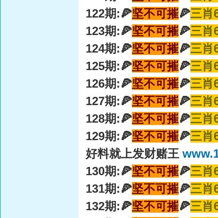
122期:🍕
坚不可摧
🍕
三肖6
123期:🍕
坚不可摧
🍕
三肖6
124期:🍕
坚不可摧
🍕
三肖6
125期:🍕
坚不可摧
🍕
三肖6
126期:🍕
坚不可摧
🍕
三肖6
127期:🍕
坚不可摧
🍕
三肖6
128期:🍕
坚不可摧
🍕
三肖6
129期:🍕
坚不可摧
🍕
三肖6
好料就上发财赌王
www.1
130期:🍕
坚不可摧
🍕
三肖6
131期:🍕
坚不可摧
🍕
三肖6
132期:🍕
坚不可摧
🍕
三肖6