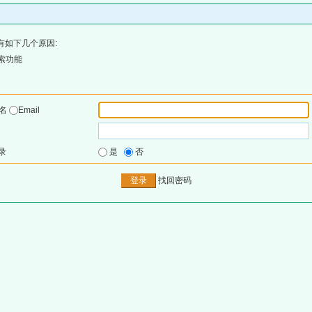
有如下几个原因:
索功能
户名
Email
录
是
否
找回密码