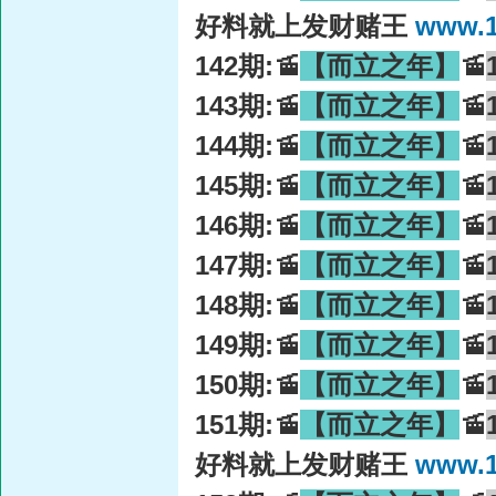
好料就上发财赌王
www.1
142期:🚡
【而立之年】
🚡
143期:🚡
【而立之年】
🚡
144期:🚡
【而立之年】
🚡
145期:🚡
【而立之年】
🚡
146期:🚡
【而立之年】
🚡
147期:🚡
【而立之年】
🚡
148期:🚡
【而立之年】
🚡
149期:🚡
【而立之年】
🚡
150期:🚡
【而立之年】
🚡
151期:🚡
【而立之年】
🚡
好料就上发财赌王
www.1