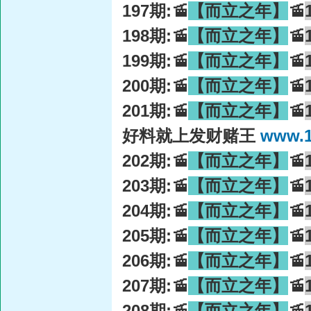
197期:🚡
【而立之年】
🚡
198期:🚡
【而立之年】
🚡
199期:🚡
【而立之年】
🚡
200期:🚡
【而立之年】
🚡
201期:🚡
【而立之年】
🚡
好料就上发财赌王
www.1
202期:🚡
【而立之年】
🚡
203期:🚡
【而立之年】
🚡
204期:🚡
【而立之年】
🚡
205期:🚡
【而立之年】
🚡
206期:🚡
【而立之年】
🚡
207期:🚡
【而立之年】
🚡
208期:🚡
【而立之年】
🚡