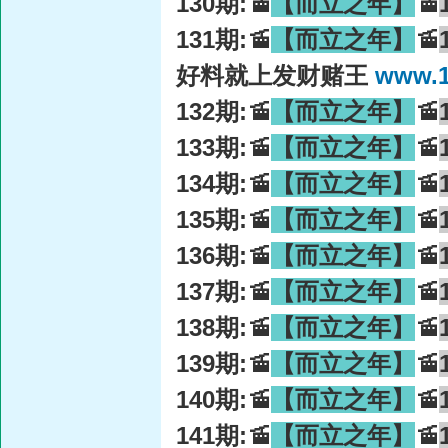
130期:🚡
【而立之年】
🚡
131期:🚡
【而立之年】
🚡
好料就上发财赌王
www.1
132期:🚡
【而立之年】
🚡
133期:🚡
【而立之年】
🚡
134期:🚡
【而立之年】
🚡
135期:🚡
【而立之年】
🚡
136期:🚡
【而立之年】
🚡
137期:🚡
【而立之年】
🚡
138期:🚡
【而立之年】
🚡
139期:🚡
【而立之年】
🚡
140期:🚡
【而立之年】
🚡
141期:🚡
【而立之年】
🚡