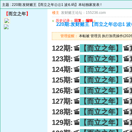
主题 :
220期:发财赌王【而立之年㊣㊣1 波⒍码】本站独家发表 !
楼主
发财赌王论坛：155236.com
【
而立之年
】
u
历史记录
u
回复
u
编辑
u
220期:发财赌王【而立之年㊣㊣1 
管理提醒：
本帖被 管理员 执行加亮操作(2026-0
122期:🚡
【而立之年】
🚡
123期:🚡
【而立之年】
🚡
124期:🚡
【而立之年】
🚡
125期:🚡
【而立之年】
🚡
126期:🚡
【而立之年】
🚡
127期:🚡
【而立之年】
🚡
128期:🚡
【而立之年】
🚡
129期:🚡
【而立之年】
🚡