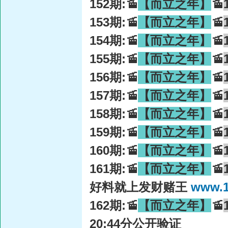
152期:🚡
【而立之年】
🚡
153期:🚡
【而立之年】
🚡
154期:🚡
【而立之年】
🚡
155期:🚡
【而立之年】
🚡
156期:🚡
【而立之年】
🚡
157期:🚡
【而立之年】
🚡
158期:🚡
【而立之年】
🚡
159期:🚡
【而立之年】
🚡
160期:🚡
【而立之年】
🚡
161期:🚡
【而立之年】
🚡
好料就上发财赌王
www.1
162期:🚡
【而立之年】
🚡
20:44分公开验证