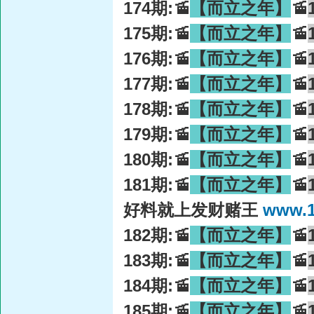
174期:🚡
【而立之年】
🚡
175期:🚡
【而立之年】
🚡
176期:🚡
【而立之年】
🚡
177期:🚡
【而立之年】
🚡
178期:🚡
【而立之年】
🚡
179期:🚡
【而立之年】
🚡
180期:🚡
【而立之年】
🚡
181期:🚡
【而立之年】
🚡
好料就上发财赌王
www.1
182期:🚡
【而立之年】
🚡
183期:🚡
【而立之年】
🚡
184期:🚡
【而立之年】
🚡
185期:🚡
【而立之年】
🚡