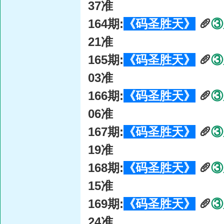
37准
164期:
《码圣胜天》
🥖
③
21准
165期:
《码圣胜天》
🥖
③
03准
166期:
《码圣胜天》
🥖
③
06准
167期:
《码圣胜天》
🥖
③
19准
168期:
《码圣胜天》
🥖
③
15准
169期:
《码圣胜天》
🥖
③
24准