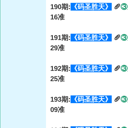
190期:
《码圣胜天》
🥖
③
16准
191期:
《码圣胜天》
🥖
③
29准
192期:
《码圣胜天》
🥖
③
25准
193期:
《码圣胜天》
🥖
③
09准