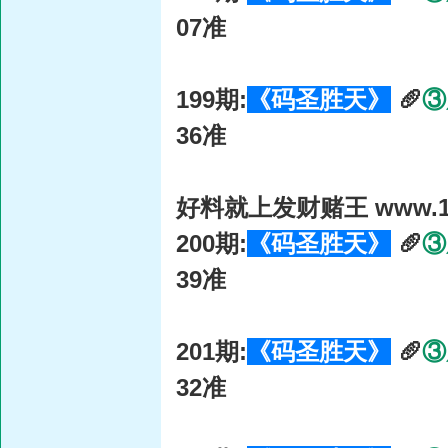
07准
199期:
《码圣胜天》
🥖
③
36准
好料就上发财赌王 www.15
200期:
《码圣胜天》
🥖
③
39准
201期:
《码圣胜天》
🥖
③
32准