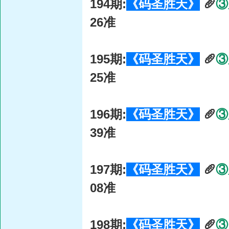
194期:
《码圣胜天》
🥖
③
26准
195期:
《码圣胜天》
🥖
③
25准
196期:
《码圣胜天》
🥖
③
39准
197期:
《码圣胜天》
🥖
③
08准
198期:
《码圣胜天》
🥖
③