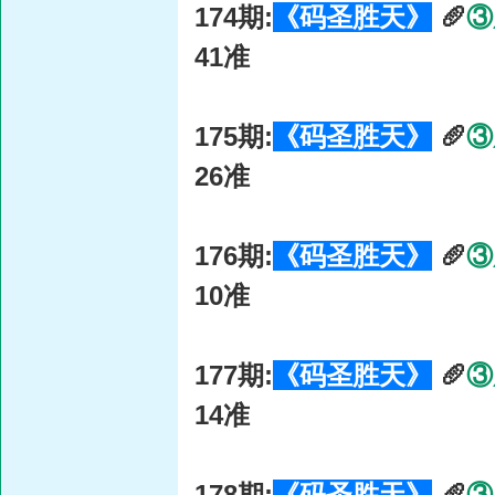
174期:
《码圣胜天》
🥖
③
41准
175期:
《码圣胜天》
🥖
③
26准
176期:
《码圣胜天》
🥖
③
10准
177期:
《码圣胜天》
🥖
③
14准
178期:
《码圣胜天》
🥖
③