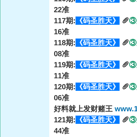
22准
117期:
《码圣胜天》
🥖
③
16准
118期:
《码圣胜天》
🥖
③
08准
119期:
《码圣胜天》
🥖
③
11准
120期:
《码圣胜天》
🥖
③
06准
好料就上发财赌王
www.1
121期:
《码圣胜天》
🥖
③
44准