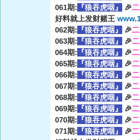
061期:
『狼吞虎咽』
🎉
二
好料就上发财赌王
www.1
062期:
『狼吞虎咽』
🎉
二
063期:
『狼吞虎咽』
🎉
二
064期:
『狼吞虎咽』
🎉
二
065期:
『狼吞虎咽』
🎉
二
066期:
『狼吞虎咽』
🎉
二
067期:
『狼吞虎咽』
🎉
二
068期:
『狼吞虎咽』
🎉
二
069期:
『狼吞虎咽』
🎉
二
070期:
『狼吞虎咽』
🎉
二
071期:
『狼吞虎咽』
🎉
二