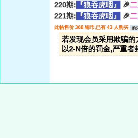
220期:
『狼吞虎咽』
🎉
二
221期:
『狼吞虎咽』
🎉
二
此帖售价 368 铜币,已有 43 人购买
若发现会员采用欺骗的
以2-N倍的罚金,严重者封