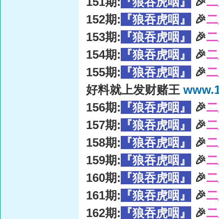
151期:
『狼吞虎咽』
🎉
二
152期:
『狼吞虎咽』
🎉
二
153期:
『狼吞虎咽』
🎉
二
154期:
『狼吞虎咽』
🎉
二
155期:
『狼吞虎咽』
🎉
二
好料就上发财赌王
www.1
156期:
『狼吞虎咽』
🎉
二
157期:
『狼吞虎咽』
🎉
二
158期:
『狼吞虎咽』
🎉
二
159期:
『狼吞虎咽』
🎉
二
160期:
『狼吞虎咽』
🎉
二
161期:
『狼吞虎咽』
🎉
二
162期:
『狼吞虎咽』
🎉
二