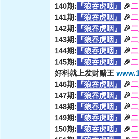
140期:
『狼吞虎咽』
🎉
二
141期:
『狼吞虎咽』
🎉
二
142期:
『狼吞虎咽』
🎉
二
143期:
『狼吞虎咽』
🎉
二
144期:
『狼吞虎咽』
🎉
二
145期:
『狼吞虎咽』
🎉
二
好料就上发财赌王
www.1
146期:
『狼吞虎咽』
🎉
二
147期:
『狼吞虎咽』
🎉
二
148期:
『狼吞虎咽』
🎉
二
149期:
『狼吞虎咽』
🎉
二
150期:
『狼吞虎咽』
🎉
二