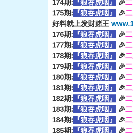
174期:
『狼吞虎咽』
🎉
二
175期:
『狼吞虎咽』
🎉
二
好料就上发财赌王
www.1
176期:
『狼吞虎咽』
🎉
二
177期:
『狼吞虎咽』
🎉
二
178期:
『狼吞虎咽』
🎉
二
179期:
『狼吞虎咽』
🎉
二
180期:
『狼吞虎咽』
🎉
二
181期:
『狼吞虎咽』
🎉
二
182期:
『狼吞虎咽』
🎉
二
183期:
『狼吞虎咽』
🎉
二
184期:
『狼吞虎咽』
🎉
二
185期:
『狼吞虎咽』
🎉
二