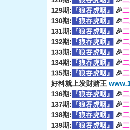
129期:
『狼吞虎咽』
🎉
二
130期:
『狼吞虎咽』
🎉
二
131期:
『狼吞虎咽』
🎉
二
132期:
『狼吞虎咽』
🎉
二
133期:
『狼吞虎咽』
🎉
二
134期:
『狼吞虎咽』
🎉
二
135期:
『狼吞虎咽』
🎉
二
好料就上发财赌王
www.1
136期:
『狼吞虎咽』
🎉
二
137期:
『狼吞虎咽』
🎉
二
138期:
『狼吞虎咽』
🎉
二
139期:
『狼吞虎咽』
🎉
二