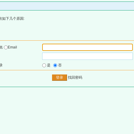
有如下几个原因:
户名
Email
录
是
否
找回密码